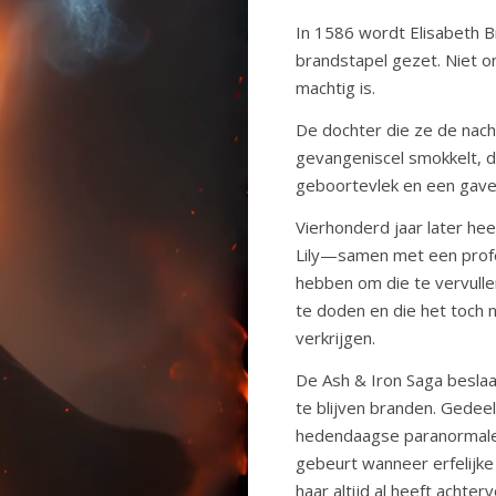
In 1586 wordt Elisabeth B
brandstapel gezet. Niet 
machtig is.
De dochter die ze de nach
gevangeniscel smokkelt, 
geboortevlek en een gave 
Vierhonderd jaar later he
Lily—samen met een profet
hebben om die te vervulle
te doden en die het toch n
verkrijgen.
De Ash & Iron Saga besla
te blijven branden. Gedeelte
hedendaagse paranormale f
gebeurt wanneer erfelijke 
haar altijd al heeft achterv