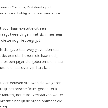
raun in Cochem, Duitsland op de
omdat ze schuldig is—maar omdat ze
t voor haar executie uit een
draagt twee dingen met zich mee: een
die ze nog niet begrijpt.
eft die gave haar weg gevonden naar
ie, een clan heksen die haar nodig
n, en een jager die geboren is om haar
iet helemaal over zijn hart kan
at vier eeuwen vrouwen die weigeren
lijk historische fictie, gedeeltelijk
antasy, het is het verhaal van wat er
kracht eindelijk de vijand ontmoet die
olgd.