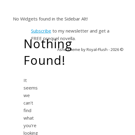
No Widgets found in the Sidebar Alt!
Subscribe
to my newsletter and get a
Nothing
FREE prequel novella.
Ashe Theme by Royal-Flush - 2026 ©
Found!
It
seems
we
can't
find
what
you're
looking