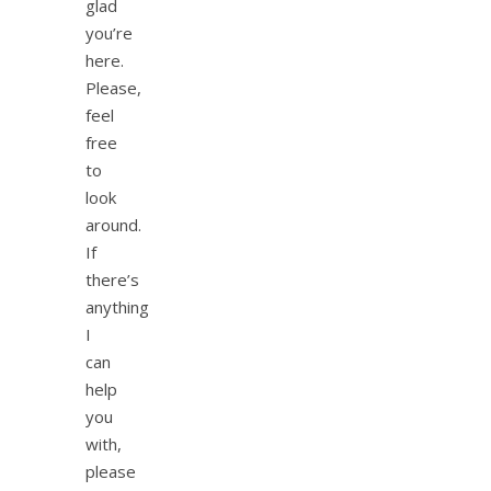
glad
you’re
here.
Please,
feel
free
to
look
around.
If
there’s
anything
I
can
help
you
with,
please