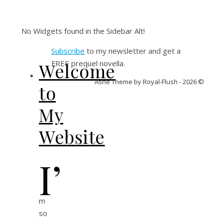
No Widgets found in the Sidebar Alt!
Subscribe
to my newsletter and get a
FREE prequel novella.
Welcome
Ashe Theme by Royal-Flush - 2026 ©
to
My
Website
I’
m
so